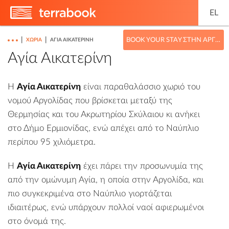
EL
|
|
BOOK YOUR STAY ΣΤΗΝ ΑΡΓΟΛΊΔΑ
ΧΩΡΙΆ
ΑΓΊΑ ΑΙΚΑΤΕΡΊΝΗ
Αγία Αικατερίνη
Η
Αγία Αικατερίνη
είναι παραθαλάσσιο χωριό του
νομού Αργολίδας που βρίσκεται μεταξύ της
Θερμησίας
και του Ακρωτηρίου Σκύλαιου κι ανήκει
στο
Δήμο Ερμιονίδας
, ενώ απέχει από το Ναύπλιο
περίπου 95 χιλιόμετρα.
H
Αγία Αικατερίνη
έχει πάρει την προσωνυμία της
από την ομώνυμη Αγία, η οποία στην
Αργολίδα
, και
πιο συγκεκριμένα στο
Ναύπλιο
γιορτάζεται
ιδιαιτέρως, ενώ υπάρχουν πολλοί ναοί αφιερωμένοι
στο όνομά της.