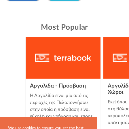
Most Popular
Αργολίδα - Πρόσβαση
Αργολίδα
Χώροι
Η Αργολίδα είναι μία από τις
Εκεί όπου
περιοχές της Πελοποννήσου
στη θάλασ
στην οποία η πρόσβαση είναι
ακροπόλει
εύκολη και γρήγορη και μπορεί
απέκτησαν
να γίνει είτε με αυτοκίνητο …
We use cookies to ensure you get the best