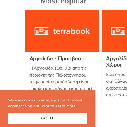
Most Popular
Αργολίδα - Πρόσβαση
Αργολίδα
Χώροι
Η Αργολίδα είναι μία από τις
Εκεί όπου
περιοχές της Πελοποννήσου
στη θάλασ
στην οποία η πρόσβαση είναι
ακροπόλει
εύκολη και γρήγορη και μπορεί
απέκτησαν
να γίνει είτε με αυτοκίνητο …
We use cookies to ensure you get the best
experience on our website.
Learn more.
GOT IT!
ΕΜΦΑΝΙΣΗ ΧΑΡΤΗ