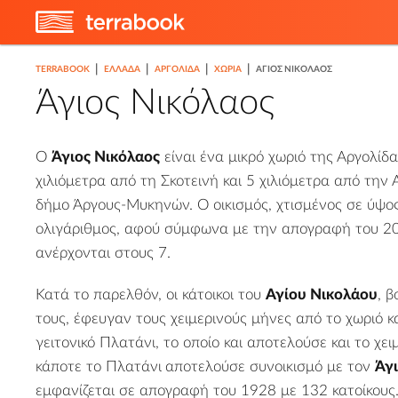
|
|
|
|
TERRABOOK
ΕΛΛΑΔΑ
ΑΡΓΟΛΊΔΑ
ΧΩΡΙΆ
ΆΓΙΟΣ ΝΙΚΌΛΑΟΣ
Άγιος Νικόλαος
Ο
Άγιος Νικόλαος
είναι ένα μικρό χωριό της
Αργολίδα
χιλιόμετρα από τη
Σκοτεινή
και 5 χιλιόμετρα από την
δήμο Άργους-Μυκηνών. Ο οικισμός, χτισμένος σε ύψος
ολιγάριθμος, αφού σύμφωνα με την απογραφή του 201
ανέρχονται στους 7.
Κατά το παρελθόν, οι κάτοικοι του
Αγίου Νικολάου
, 
τους, έφευγαν τους χειμερινούς μήνες από το χωριό κ
γειτονικό
Πλατάνι
, το οποίο και αποτελούσε και το χε
κάποτε το Πλατάνι
αποτελούσε συνοικισμό με τον
Άγ
εμφανίζεται σε απογραφή του 1928 με 132 κατοίκους