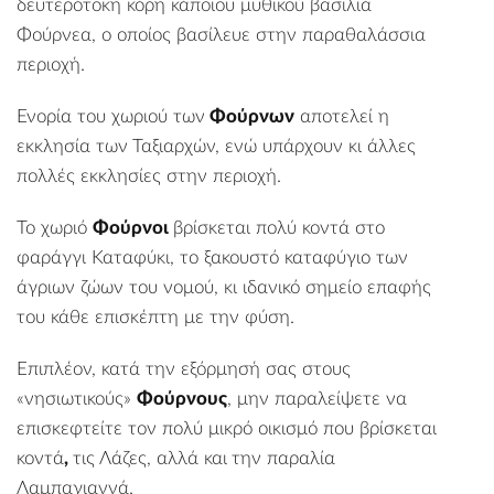
δευτερότοκη κόρη κάποιου μυθικού βασιλιά
Φούρνεα, ο οποίος βασίλευε στην παραθαλάσσια
περιοχή.
Ενορία του χωριού των
Φούρνων
αποτελεί η
εκκλησία των Ταξιαρχών, ενώ υπάρχουν κι άλλες
πολλές εκκλησίες στην περιοχή.
Το χωριό
Φούρνοι
βρίσκεται πολύ κοντά στο
φαράγγι Καταφύκι, το ξακουστό καταφύγιο των
άγριων ζώων του νομού, κι ιδανικό σημείο επαφής
του κάθε επισκέπτη με την φύση.
Επιπλέον, κατά την εξόρμησή σας στους
«νησιωτικούς»
Φούρνους
, μην παραλείψετε να
επισκεφτείτε τον πολύ μικρό οικισμό που βρίσκεται
κοντά
,
τις
Λάζες
, αλλά και
την παραλία
Λαμπαγιαννά
.