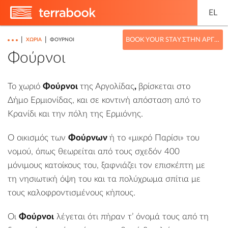
EL
|
|
BOOK YOUR STAY ΣΤΗΝ ΑΡΓΟΛΊΔΑ
ΧΩΡΙΆ
ΦΟΎΡΝΟΙ
Φούρνοι
Το χωριό
Φούρνοι
της
Αργολίδας
,
βρίσκεται στο
Δήμο Ερμιονίδας
, και σε κοντινή απόσταση από το
Κρανίδι
και την πόλη της
Ερμιόνης
.
Ο οικισμός των
Φούρνων
ή το «μικρό Παρίσι» του
νομού, όπως θεωρείται από τους σχεδόν 400
μόνιμους κατοίκους του, ξαφνιάζει τον επισκέπτη με
τη νησιωτική όψη του και τα πολύχρωμα σπίτια με
τους καλοφροντισμένους κήπους.
Οι
Φούρνοι
λέγεται ότι πήραν τ’ όνομά τους από τη