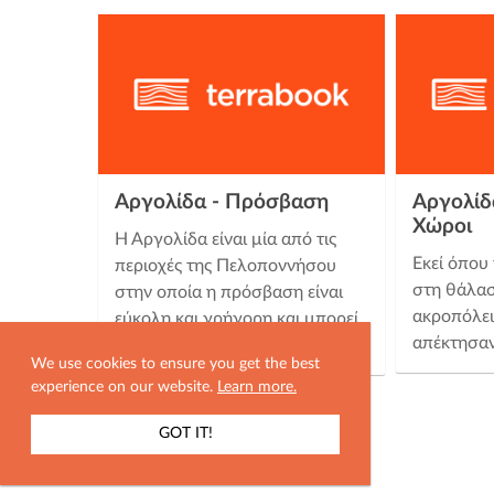
Αργολίδα - Πρόσβαση
Αργολίδα
Χώροι
Η Αργολίδα είναι μία από τις
Εκεί όπου
περιοχές της Πελοποννήσου
στη θάλασ
στην οποία η πρόσβαση είναι
ακροπόλει
εύκολη και γρήγορη και μπορεί
απέκτησαν
να γίνει είτε με αυτοκίνητο …
We use cookies to ensure you get the best
experience on our website.
Learn more.
GOT IT!
ΕΜΦΑΝΙΣΗ ΧΑΡΤΗ