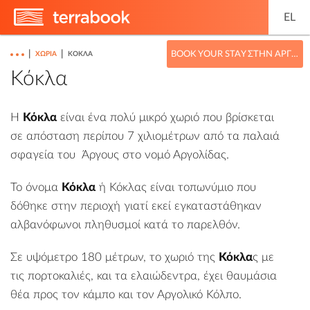
EL
|
|
BOOK YOUR STAY ΣΤΗΝ ΑΡΓΟΛΊΔΑ
ΧΩΡΙΆ
ΚΌΚΛΑ
Κόκλα
Η
Κόκλα
είναι ένα πολύ μικρό χωριό που βρίσκεται
σε απόσταση περίπου 7 χιλιομέτρων από τα παλαιά
σφαγεία του
Άργους
στο νομό
Αργολίδας
.
Το όνομα
Κόκλα
ή Κόκλας είναι τοπωνύμιο που
δόθηκε στην περιοχή γιατί εκεί εγκαταστάθηκαν
αλβανόφωνοι πληθυσμοί κατά το παρελθόν.
Σε υψόμετρο 180 μέτρων, το χωριό της
Κόκλα
ς με
τις πορτοκαλιές, και τα ελαιώδεντρα, έχει θαυμάσια
θέα προς τον κάμπο και τον Αργολικό Κόλπο.