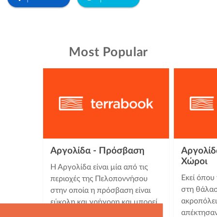
Most Popular
Αργολίδα - Πρόσβαση
Αργολίδα
Χώροι
Η Αργολίδα είναι μία από τις
Εκεί όπου
περιοχές της Πελοποννήσου
στη θάλασ
στην οποία η πρόσβαση είναι
ακροπόλει
εύκολη και γρήγορη και μπορεί
απέκτησαν
να γίνει είτε με αυτοκίνητο …