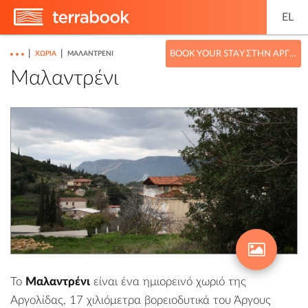
EL
|
|
BOOK YOUR STAY ΣΤΗΝ ΑΡΓΟΛΊΔΑ
ΧΩΡΙΆ
ΜΑΛΑΝΤΡΈΝΙ
Μαλαντρένι
Το
Μαλαντρένι
είναι ένα ημιορεινό χωριό της
Αργολίδας
, 17 χιλιόμετρα βορειοδυτικά του
Άργους