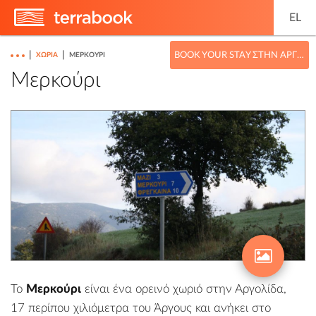
EL
|
|
BOOK YOUR STAY ΣΤΗΝ ΑΡΓΟΛΊΔΑ
ΧΩΡΙΆ
ΜΕΡΚΟΎΡΙ
Μερκούρι
Το
Μερκούρι
είναι ένα ορεινό χωριό στην
Αργολίδα
,
17 περίπου χιλιόμετρα του
Άργους
και ανήκει στο