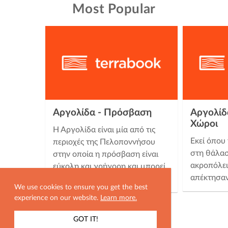
Most Popular
Αργολίδα - Πρόσβαση
Αργολίδα
Χώροι
Η Αργολίδα είναι μία από τις
Εκεί όπου
περιοχές της Πελοποννήσου
στη θάλασ
στην οποία η πρόσβαση είναι
ακροπόλει
εύκολη και γρήγορη και μπορεί
απέκτησαν
να γίνει είτε με αυτοκίνητο …
We use cookies to ensure you get the best
experience on our website.
Learn more.
GOT IT!