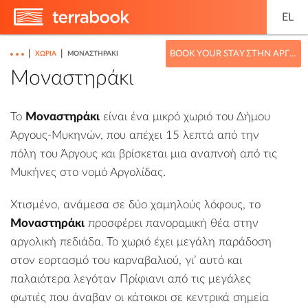
EL
|
|
BOOK YOUR STAY ΣΤΗΝ ΑΡΓΟΛΊΔΑ
ΧΩΡΙΆ
ΜΟΝΑΣΤΗΡΆΚΙ
Μοναστηράκι
Το
Μοναστηράκι
είναι ένα μικρό χωριό του
Δήμου
Άργους-Μυκηνών
, που απέχει 15 λεπτά από την
πόλη του
Άργους
και βρίσκεται μια αναπνοή από τις
Μυκήνες
στο νομό
Αργολίδας
.
Χτισμένο, ανάμεσα σε δύο χαμηλούς λόφους, το
Μοναστηράκι
προσφέρει πανοραμική θέα στην
αργολική πεδιάδα. Το χωριό έχει μεγάλη παράδοση
στον εορτασμό του καρναβαλιού, γι’ αυτό και
παλαιότερα λεγόταν Πρίφιανι από τις μεγάλες
φωτιές που άναβαν οι κάτοικοι σε κεντρικά σημεία