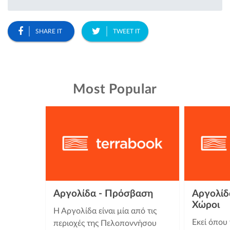
SHARE IT
TWEET IT
Most Popular
Αργολίδα - Πρόσβαση
Αργολίδα
Χώροι
Η Αργολίδα είναι μία από τις
Εκεί όπου
περιοχές της Πελοποννήσου