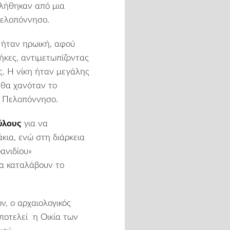
λήθηκαν από μια
Πελοπόννησο.
 ήταν ηρωική, αφού
κες, αντιμετωπίζοντας
. Η νίκη ήταν μεγάλης
 θα χανόταν το
ν Πελοπόννησο.
λους
για να
κια, ενώ στη διάρκεια
ανιδίου»
να καταλάβουν το
ων
, ο αρχαιολογικός
αποτελεί η
Οικία των