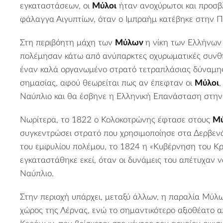
εγκαταστάσεων, οι
Μύλοι
ήταν ανοχύρωτοι και προσβ
φάλαγγα Αιγυπτίων, όταν ο Ιμπραήμ κατέβηκε στην 
Στη περιβόητη μάχη των
Μύλων
η νίκη των Ελλήνων
πολέμησαν κάτω από ανύπαρκτες οχυρωματικές συνθή
έναν καλά οργανωμένο στρατό τετραπλάσιας δύναμης
σημασίας, αφού θεωρείται πως αν έπεφταν οι
Μύλοι
,
Ναύπλιο και θα έσβηνε η Ελληνική Επανάσταση στη
Νωρίτερα, το 1822 ο Κολοκοτρώνης έφτασε στους
Μύ
συγκεντρώσει στρατό που χρησιμοποίησε στα Δερβενά
του εμφυλίου πολέμου, το 1824 η «Κυβέρνηση του Κρ
εγκαταστάθηκε εκεί, όταν οι δυνάμεις του απέτυχαν 
Ναύπλιο.
Στην περιοχή υπάρχει, μεταξύ άλλων, η
παραλία Μύλ
χώρος της
Λέρνας
, ενώ το σημαντικότερο αξιοθέατο 