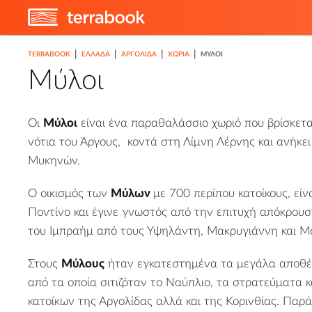
|
|
|
|
TERRABOOK
ΕΛΛΑΔΑ
ΑΡΓΟΛΊΔΑ
ΧΩΡΙΆ
ΜΎΛΟΙ
Μύλοι
Οι
Μύλοι
είναι ένα παραθαλάσσιο χωριό που βρίσκετα
νότια του
Άργους
, κοντά στη Λίμνη Λέρνης και ανήκε
Μυκηνών
.
Ο οικισμός των
Μύλων
με 700 περίπου κατοίκους, είν
Ποντίνο και έγινε γνωστός από την επιτυχή απόκρο
του Iμπραήμ από τους Υψηλάντη, Μακρυγιάννη και Μ
Στους
Μύλους
ήταν εγκατεστημένα τα μεγάλα αποθ
από τα οποία σιτιζόταν το
Ναύπλιο
, τα στρατεύματα 
κατοίκων της Αργολίδας αλλά και της Κορινθίας. Παρ