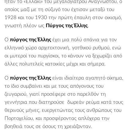
ήταν το «Ελλάκι» του μεγαλογιατρού Αναγνώστου, ο
οποίος μαζί με τη σύζυγό του έχτισαν μεταξύ του
1928 και του 1930 την πρώτη έπαυλη στον οικισμό,
γνωστή πλέον ως
Πύργος της Έλλης
.
Ο
πύργος της Έλλης
έχει μια πολύ σπάνια για τον
ελληνικό χώρο αρχιτεκτονική, γοτθικού ρυθμού, ενώ
οι μυτεροί του πυργίσκοι, το κάνουν να ξεχωρίζει από
άλλες πολυτελείς κατοικίες μέχρι και σήμερα.
Ο
πύργος της Έλλης
είναι ιδιαίτερα αγαπητό οίκημα,
το ίδιο συμβαίνει και με τους απόγονους του
ζευγαριού, γιατί προσέφερε στο παρελθόν τη
γεννήτρια που διατηρούσε δωρεάν ρεύμα κατά τους
θερινούς μήνες, ευεργετώντας τους ανθρώπους του
Πορτοχελίου, και προσφέροντας απλόχερα την
βοηθειά τους σε όσους τη χρειάζονταν.