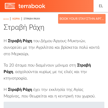
EL
|
|
BOOK YOUR STAY ΣΤΗΝ ΑΡΓΟΛΊΔΑ
ΧΩΡΙΆ
ΣΤΡΑΒΉ ΡΆΧΗ
Στραβή Ράχη
Η
Στραβή Ράχη
του
Δήμου Άργους-Μυκηνών
,
συνορεύει με την
Αγριλίτσα
και βρίσκεται πολύ κοντά
στο
Μερκούρι
.
Τα 20 άτομα που διαμένουν μόνιμα στη
Στραβή
Ράχη
, ασχολούνται κυρίως με τις ελιές και την
κτηνοτροφία.
Η
Στραβή Ράχη
έχει την εκκλησία της Αγίας
Μαρίνας, που θεωρείται και η κεντρική του χωριού.