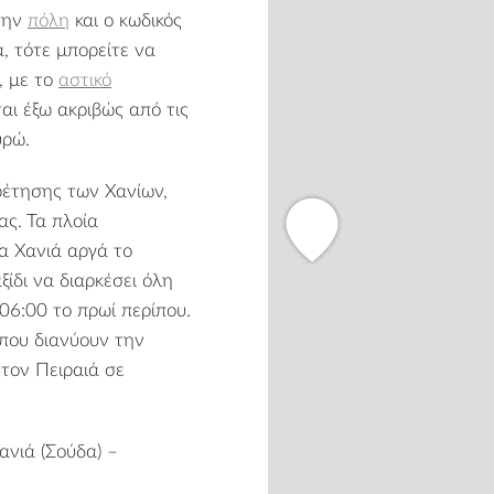
την
πόλη
και ο κωδικός
, τότε μπορείτε να
, με το
αστικό
ται έξω ακριβώς από τις
υρώ.
ηρέτησης των Χανίων,
ας. Τα πλοία
α Χανιά αργά το
ξίδι να διαρκέσει όλη
06:00 το πρωί περίπου.
 που διανύουν την
τον Πειραιά σε
ανιά (Σούδα) –