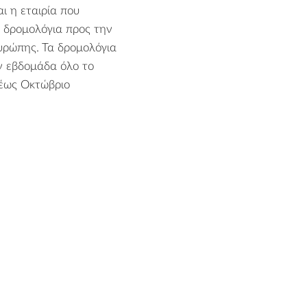
ι η εταιρία που
ς δρομολόγια προς την
υρώπης. Τα δρομολόγια
ν εβδομάδα όλο το
 έως Οκτώβριο