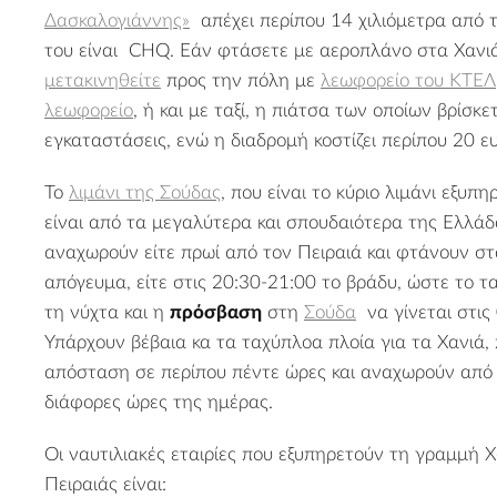
Δασκαλογιάννης»
απέχει περίπου 14 χιλιόμετρα από 
του είναι CHQ. Εάν φτάσετε με αεροπλάνο στα Χανιά
μετακινηθείτε
προς την πόλη με
λεωφορείο του ΚΤΕΛ
λεωφορείο
, ή και με ταξί, η πιάτσα των οποίων βρίσκε
εγκαταστάσεις, ενώ η διαδρομή κοστίζει περίπου 20 ε
Το
λιμάνι της Σούδας
, που είναι το κύριο λιμάνι εξυπ
είναι από τα μεγαλύτερα και σπουδαιότερα της Ελλάδ
αναχωρούν είτε πρωί από τον Πειραιά και φτάνουν στ
απόγευμα, είτε στις 20:30-21:00 το βράδυ, ώστε το τα
τη νύχτα και η
πρόσβαση
στη
Σούδα
να γίνεται στις 
Υπάρχουν βέβαια κα τα ταχύπλοα πλοία για τα Χανιά,
απόσταση σε περίπου πέντε ώρες και αναχωρούν από 
διάφορες ώρες της ημέρας.
Οι ναυτιλιακές εταιρίες που εξυπηρετούν τη γραμμή Χ
Πειραιάς είναι: