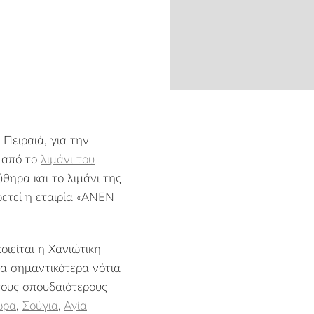
from
 Πειραιά, για την
ι από το
λιμάνι του
ύθηρα και το λιμάνι της
ετεί η εταιρία «ANEN
ιείται η Χανιώτικη
τα σημαντικότερα νότια
τους σπουδαιότερους
ωρα
,
Σούγια
,
Αγία