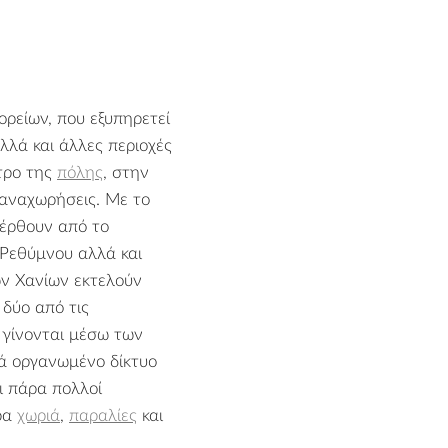
ρείων, που εξυπηρετεί
λλά και άλλες περιοχές
ντρο της
πόλης
, στην
 αναχωρήσεις. Με το
 έρθουν από το
 Ρεθύμνου αλλά και
ων Χανίων εκτελούν
 δύο από τις
 γίνονται μέσω των
λά οργανωμένο δίκτυο
ι πάρα πολλοί
ρα
χωριά
,
παραλίες
και