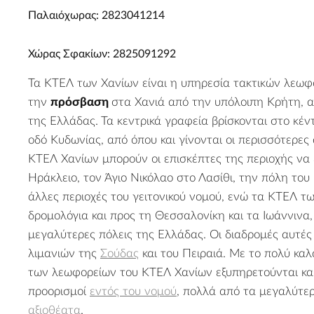
Παλαιόχωρας: 2823041214
Χώρας Σφακίων: 2825091292
Τα ΚΤΕΛ των Χανίων είναι η υπηρεσία τακτικών λεωφο
την
πρόσβαση
στα Χανιά από την υπόλοιπη Κρήτη, α
της Ελλάδας. Τα κεντρικά γραφεία βρίσκονται στο κέ
οδό Κυδωνίας, από όπου και γίνονται οι περισσότερες
ΚΤΕΛ Χανίων μπορούν οι επισκέπτες της περιοχής να
Ηράκλειο, τον Άγιο Νικόλαο στο Λασίθι, την πόλη του
άλλες περιοχές του γειτονικού νομού, ενώ τα ΚΤΕΛ τ
δρομολόγια και προς τη Θεσσαλονίκη και τα Ιωάννινα,
μεγαλύτερες πόλεις της Ελλάδας. Οι διαδρομές αυτές
λιμανιών της
Σούδας
και του Πειραιά. Με το πολύ κα
των λεωφορείων του ΚΤΕΛ Χανίων εξυπηρετούνται κα
προορισμοί
εντός του νομού
, πολλά από τα μεγαλύτε
αξιοθέατα
.