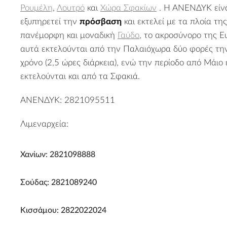
Ρουμέλη
,
Λουτρό
και
Χώρα Σφακίων
. Η ΑΝΕΝΔΥΚ είνα
εξυπηρετεί την
πρόσβαση
και εκτελεί με τα πλοία τη
πανέμορφη και μοναδική
Γαύδο
, το ακροσύνορο της Ε
αυτά εκτελούνται από την Παλαιόχωρα δύο φορές τη
χρόνο (2,5 ώρες διάρκεια), ενώ την περίοδο από Μάιο
εκτελούνται και από τα Σφακιά.
ΑΝΕΝΔΥΚ: 2821095511
Λιμεναρχεία:
Χανίων: 2821098888
Σούδας: 2821089240
Κισσάμου: 2822022024