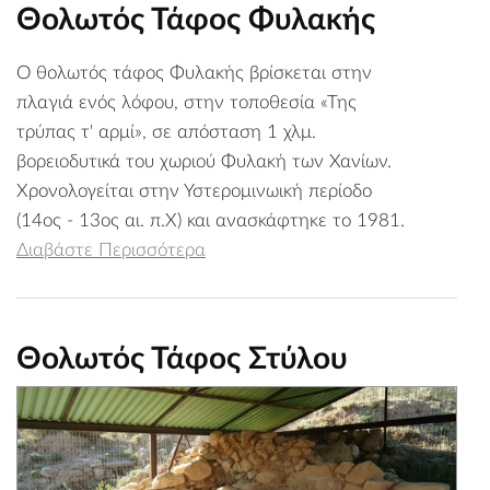
Θολωτός Τάφος Φυλακής
O θολωτός τάφος Φυλακής βρίσκεται στην
πλαγιά ενός λόφου, στην τοποθεσία «Της
τρύπας τ' αρμί», σε απόσταση 1 χλμ.
βορειοδυτικά του χωριού Φυλακή των Χανίων.
Χρονολογείται στην Υστερομινωική περίοδο
(14ος - 13ος αι. π.Χ) και ανασκάφτηκε το 1981.
Διαβάστε Περισσότερα
Θολωτός Τάφος Στύλου