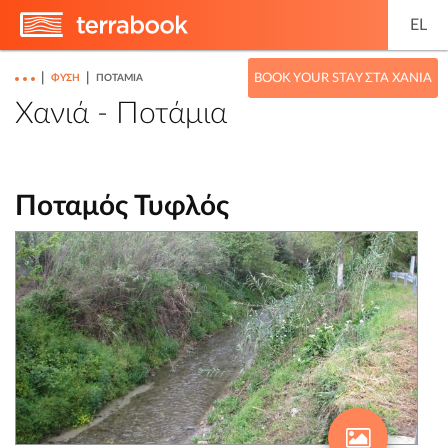
EL
|
|
BOOK YOUR STAY ΣΤΑ ΧΑΝΙΆ
ΦΎΣΗ
ΠΟΤΆΜΙΑ
Χανιά - Ποτάμια
Ποταμός Τυφλός