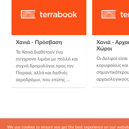
Χανιά - Πρόσβαση
Χανιά - Αρχα
Χώροι
Τα Χανιά διαθέτουν ένα
Οι Δελφοί είναι
σύγχρονο λιμάνι με πολλά και
κορυφαίους και
συχνά δρομολόγια προς τον
σημαντικότερο
Πειραιά, αλλά και διεθνές
αρχαιολογικούς
αεροδρόμιο, που επίσης …
We use cookies to ensure you get the best experience on our websit
© 2026, Terrabook. All Rights Reser