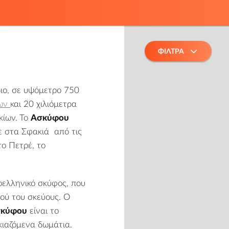
ΦΙΛΤΡΑ
διο, σε υψόμετρο 750
ων
και 20 χιλιόμετρα
κίων
.
Το
Ασκύφου
ε στα Σφακιά
από τις
το Πετρέ, το
οελληνικό σκύφος, που
τού του σκεύους.
Ο
κύφου
είναι το
κιαζόμενα δωμάτια.