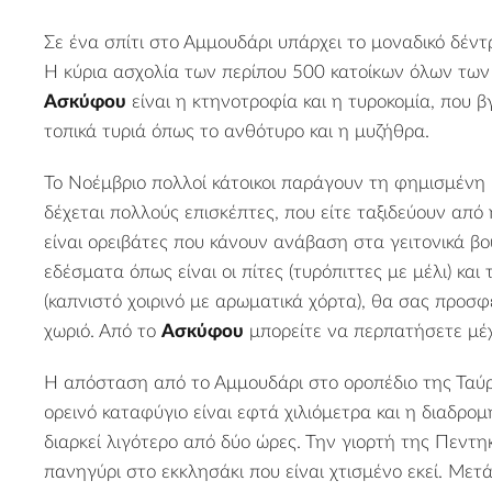
Σε ένα σπίτι στο Αμμουδάρι υπάρχει το μοναδικό δέν
Η κύρια ασχολία των περίπου 500 κατοίκων όλων των
Ασκύφου
είναι η κτηνοτροφία και η τυροκομία, που βγ
τοπικά τυριά όπως το ανθότυρο και η μυζήθρα.
Το Νοέμβριο πολλοί κάτοικοι παράγουν τη φημισμένη 
δέχεται πολλούς επισκέπτες, που είτε ταξιδεύουν από 
είναι ορειβάτες που κάνουν ανάβαση στα γειτονικά β
εδέσματα όπως είναι οι πίτες (τυρόπιττες με μέλι) και
(καπνιστό χοιρινό με αρωματικά χόρτα), θα σας προσ
χωριό.
Από το
Ασκύφου
μπορείτε να περπατήσετε μέ
Η απόσταση από το Αμμουδάρι στο οροπέδιο της Ταύ
ορεινό καταφύγιο είναι εφτά χιλιόμετρα και η διαδρο
διαρκεί λιγότερο από δύο ώρες. Την γιορτή της Πεντη
πανηγύρι στο εκκλησάκι που είναι χτισμένο εκεί. Μετά