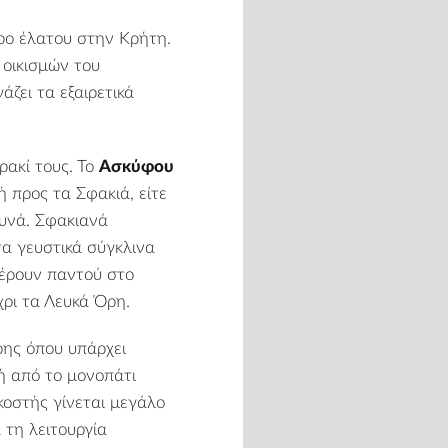
τρο έλατου στην Κρήτη.
 οικισμών του
άζει τα εξαιρετικά
ρακί τους.
Το
Ασκύφου
ή προς τα Σφακιά, είτε
ουνά. Σφακιανά
 τα γευστικά σύγκλινα
φέρουν παντού στο
χρι τα
Λευκά Όρη
.
ρης όπου υπάρχει
μή από το μονοπάτι
κοστής γίνεται μεγάλο
 τη λειτουργία