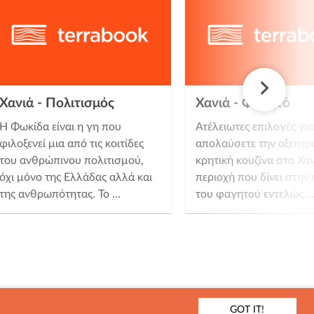
Χανιά - Πολιτισμός
Χανιά - Φαγητό
Η Φωκίδα είναι η γη που
Ατέλειωτες επιλογές για
φιλοξενεί μια από τις κοιτίδες
απολαύσετε την αξεπέρ
του ανθρώπινου πολιτισμού,
κρητική κουζίνα στα Χαν
όχι μόνο της Ελλάδας αλλά και
περιοχή που δίνει στην 
της ανθρωπότητας. Το …
του φαγητού εντελώς 
GOT IT!