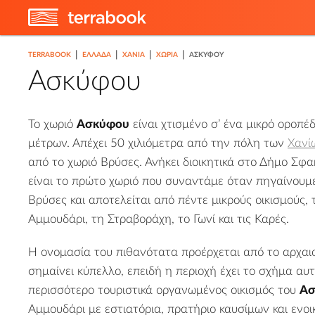
|
|
|
|
TERRABOOK
ΕΛΛΑΔΑ
ΧΑΝΙΆ
ΧΩΡΙΆ
ΑΣΚΎΦΟΥ
Ασκύφου
Το χωριό
Ασκύφου
είναι χτισμένο σ’ ένα μικρό οροπέ
μέτρων. Απέχει 50 χιλιόμετρα από την πόλη των
Χανί
από το χωριό
Βρύσες
. Ανήκει διοικητικά στο Δήμο Σφα
είναι το πρώτο χωριό που συναντάμε όταν πηγαίνουμ
Βρύσες και αποτελείται από πέντε μικρούς οικισμούς, 
Αμμουδάρι, τη Στραβοράχη, το Γωνί και τις Καρές.
Η ονομασία του πιθανότατα προέρχεται από το αρχαι
σημαίνει κύπελλο, επειδή η περιοχή έχει το σχήμα αυ
περισσότερο τουριστικά οργανωμένος οικισμός του
Ασ
Αμμουδάρι με εστιατόρια, πρατήριο καυσίμων και ενοι