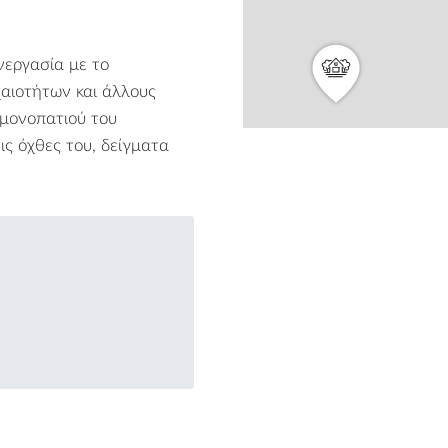
νεργασία με το
2
αιοτήτων και άλλους
 μονοπατιού του
ς όχθες του, δείγματα
2
from
2
2
2