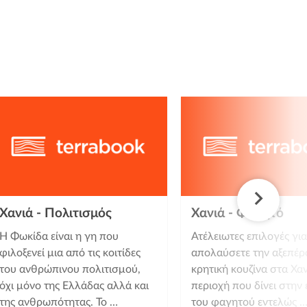
Χανιά - Πολιτισμός
Χανιά - Φαγητό
Η Φωκίδα είναι η γη που
Ατέλειωτες επιλογές για
φιλοξενεί μια από τις κοιτίδες
απολαύσετε την αξεπέρ
του ανθρώπινου πολιτισμού,
κρητική κουζίνα στα Χαν
όχι μόνο της Ελλάδας αλλά και
περιοχή που δίνει στην 
της ανθρωπότητας. Το …
του φαγητού εντελώς 