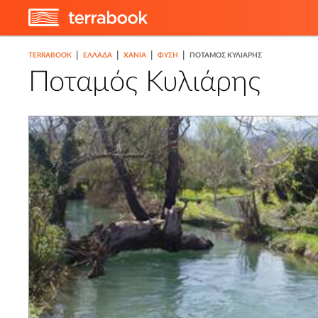
|
|
|
|
TERRABOOK
ΕΛΛΑΔΑ
ΧΑΝΙΆ
ΦΎΣΗ
ΠΟΤΑΜΌΣ ΚΥΛΙΆΡΗΣ
2
Ποταμός Κυλιάρης