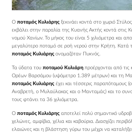
Ο
ποταμός Κυλιάρης
ξεκινάει κοντά στο χωριό
Στύλος
εκβάλει στην
παραλία της Κυανής Ακτής
κοντά στις
Κ
νομού Χανίων. Το μήκος του είναι 5 χιλιόμετρα και απ
μεγαλύτερο ποταμό σε ροή νερού στην Κρήτη. Κατά 
ποταμός Κυλιάρης
ονομαζόταν Πυκνός.
Τα ύδατα του
ποταμού Κυλιάρη
προέρχονται από τις
Ορέων
Βαρσάμου (υψόμετρο 1.389 μέτρων) και τη Μα
ποταμός Κυλιάρης
έχει και τέσσερις παραπόταμους (
Αναβρετή, ο Μυλαύλακας και ο Μανταμάς) και το συνο
τους φτάνει τα 36 χιλιόμετρα.
Ο
ποταμός Κυλιάρης
αποτελεί πολύ σημαντικό υδροβι
χελώνες, αμφίβια, χέλια και καβούρια. Διασχίζει περιβό
ελαιώνες και η βλάστηση γύρω του μέχρι να καταλήξε