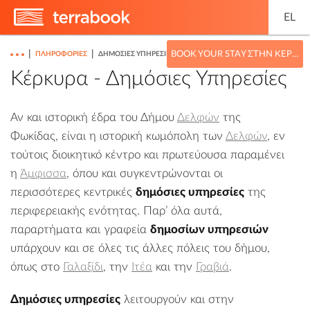
EL
|
|
BOOK YOUR STAY ΣΤΗΝ ΚΈΡΚΥΡΑ
ΠΛΗΡΟΦΟΡΊΕΣ
ΔΗΜΌΣΙΕΣ ΥΠΗΡΕΣΊΕΣ
Κέρκυρα - Δημόσιες Υπηρεσίες
Αν και ιστορική έδρα του Δήμου
Δελφών
της
Φωκίδας, είναι η ιστορική κωμόπολη των
Δελφών
, εν
τούτοις διοικητικό κέντρο και πρωτεύουσα παραμένει
η
Άμφισσα
, όπου και συγκεντρώνονται οι
περισσότερες κεντρικές
δημόσιες υπηρεσίες
της
περιφερειακής ενότητας. Παρ’ όλα αυτά,
παραρτήματα και γραφεία
δημοσίων υπηρεσιών
υπάρχουν και σε όλες τις άλλες πόλεις του δήμου,
όπως στο
Γαλαξίδι
, την
Ιτέα
και την
Γραβιά
.
Δημόσιες υπηρεσίες
λειτουργούν και στην