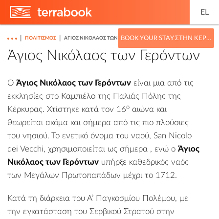
EL
|
|
BOOK YOUR STAY ΣΤΗΝ ΚΈΡΚΥΡΑ
ΠΟΛΙΤΙΣΜΌΣ
ΆΓΙΟΣ ΝΙΚΌΛΑΟΣ ΤΩΝ ΓΕΡΌΝΤΩΝ
Άγιος Νικόλαος των Γερόντων
Ο
Άγιος Νικόλαος των Γερόντων
είναι μια από τις
εκκλησίες στο Καμπιέλο της
Παλιάς Πόλης
της
ο
Κέρκυρας. Χτίστηκε κατά τον 16
αιώνα και
θεωρείται ακόμα και σήμερα από τις πιο πλούσιες
του νησιού. Το ενετικό όνομα του ναού, San Nicolo
dei Vecchi, χρησιμοποιείται ως σήμερα , ενώ ο
Άγιος
Νικόλαος των Γερόντων
υπήρξε καθεδρικός ναός
των Μεγάλων Πρωτοπαπάδων μέχρι το 1712.
Κατά τη διάρκεια του Α’ Παγκοσμίου Πολέμου, με
την εγκατάσταση του
Σερβικού Στρατού
στην