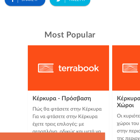
Most Popular
Κέρκυρα - Πρόσβαση
Κέρκυρα
Χώροι
Πώς θα φτάσετε στην Κέρκυρα
Οι κυριότ
Για να φτάσετε στην Κέρκυρα
χώροι του
έχετε τρεις επιλογές: με
στην περι
αεροπλάνο, οδικώς και μετά να
της περιο
πάρετε πλοίο από …