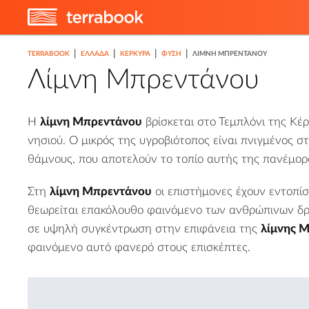
|
|
|
|
TERRABOOK
ΕΛΛΑΔΑ
ΚΈΡΚΥΡΑ
ΦΎΣΗ
ΛΊΜΝΗ ΜΠΡΕΝΤΆΝΟΥ
Λίμνη Μπρεντάνου
Η
λίμνη Μπρεντάνου
βρίσκεται στο
Τεμπλόνι
της Κέρ
2
νησιού. Ο μικρός της υγροβιότοπος είναι πνιγμένος στ
θάμνους, που αποτελούν το τοπίο αυτής της πανέμορ
Στη
λίμνη Μπρεντάνου
οι επιστήμονες έχουν εντοπίσ
θεωρείται επακόλουθο φαινόμενο των ανθρώπινων δ
σε υψηλή συγκέντρωση στην επιφάνεια της
λίμνης 
φαινόμενο αυτό φανερό στους επισκέπτες.