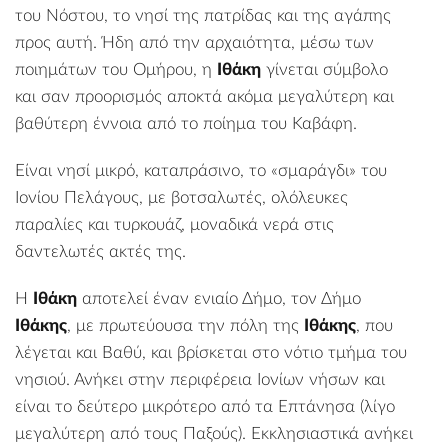
του Νόστου, το νησί της πατρίδας και της αγάπης
προς αυτή. Ήδη από την αρχαιότητα, μέσω των
ποιημάτων του Ομήρου, η
Ιθάκη
γίνεται σύμβολο
και σαν προορισμός αποκτά ακόμα μεγαλύτερη και
βαθύτερη έννοια από το ποίημα του Καβάφη.
Είναι νησί μικρό, καταπράσινο, το «σμαράγδι» του
Ιονίου Πελάγους, με βοτσαλωτές, ολόλευκες
παραλίες
και τυρκουάζ, μοναδικά νερά στις
δαντελωτές ακτές της.
Η
Ιθάκη
αποτελεί έναν ενιαίο Δήμο, τον Δήμο
Ιθάκης
, με πρωτεύουσα την πόλη της
Ιθάκης
, που
λέγεται και
Βαθύ
, και βρίσκεται στο νότιο τμήμα του
νησιού. Ανήκει στην περιφέρεια Ιονίων νήσων και
είναι το δεύτερο μικρότερο από τα Επτάνησα (λίγο
μεγαλύτερη από τους Παξούς). Εκκλησιαστικά ανήκει