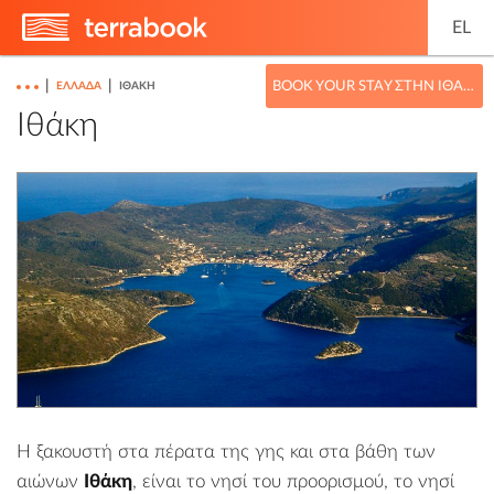
EL
|
|
BOOK YOUR STAY ΣΤΗΝ ΙΘΆΚΗ
ΕΛΛΑΔΑ
ΙΘΆΚΗ
Ιθάκη
Η ξακουστή στα πέρατα της γης και στα βάθη των
αιώνων
Ιθάκη
, είναι το νησί του προορισμού, το νησί