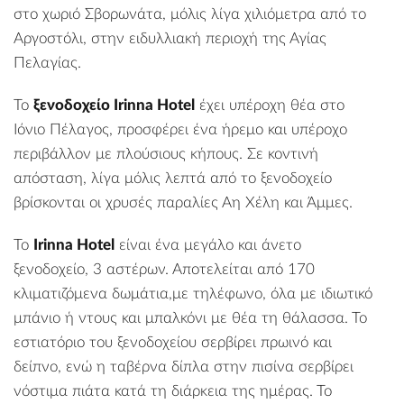
στο χωριό Σβορωνάτα, μόλις λίγα χιλιόμετρα από το
Αργοστόλι, στην ειδυλλιακή περιοχή της Αγίας
Πελαγίας.
Το
ξενοδοχείο Irinna Hotel
έχει υπέροχη θέα στο
Ιόνιο Πέλαγος, προσφέρει ένα ήρεμο και υπέροχο
περιβάλλον με πλούσιους κήπους. Σε κοντινή
απόσταση, λίγα μόλις λεπτά από το ξενοδοχείο
βρίσκονται οι χρυσές παραλίες Αη Χέλη και Άμμες.
Το
Irinna Hotel
είναι ένα μεγάλο και άνετο
ξενοδοχείο, 3 αστέρων. Αποτελείται από 170
κλιματιζόμενα δωμάτια,με τηλέφωνο, όλα με ιδιωτικό
μπάνιο ή ντους και μπαλκόνι με θέα τη θάλασσα. Το
εστιατόριο του ξενοδοχείου σερβίρει πρωινό και
δείπνο, ενώ η ταβέρνα δίπλα στην πισίνα σερβίρει
νόστιμα πιάτα κατά τη διάρκεια της ημέρας. Το