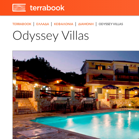
|
|
|
|
TERRABOOK
ΕΛΛΑΔΑ
ΚΕΦΑΛΟΝΙΆ
ΔΙΑΜΟΝΉ
ODYSSEY VILLAS
Odyssey Villas