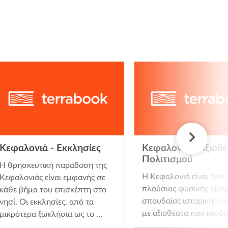
Κεφαλονιά - Εκκλησίες
Κεφαλονιά - Αξιοθ
Πολιτισμού
Η θρησκευτική παράδοση της
Η Κεφαλονιά είναι ένας
Κεφαλονιάς είναι εμφανής σε
πλούσιας φυσικής ομορ
κάθε βήμα του επισκέπτη στο
σπουδαίας ιστορικής σ
νησί. Οι εκκλησίες, από τα
με αξιοθέατα που κερδί
μικρότερα ξωκλήσια ως το …