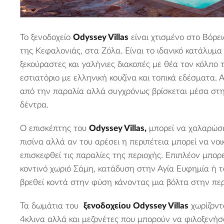
Το ξενοδοχείο
Odyssey Villas
είναι χτισμένο στο Βόρε
της Κεφαλονιάς, στα Ζόλα. Είναι το ιδανικό κατάλυμα 
ξεκούραστες και γαλήνιες διακοπές με θέα τον κόλπο 
εστιατόριο με ελληνική κουζίνα και τοπικά εδέσματα. 
από την παραλία αλλά συγχρόνως βρίσκεται μέσα στη
δέντρα.
Ο επισκέπτης του
Odyssey Villas,
μπορεί να χαλαρώσε
πισίνα αλλά αν του αρέσει η περιπέτεια μπορεί να νοι
επισκεφθεί τις παραλίες της περιοχής. Επιπλέον μπορε
κοντινό χωριό Σάμη, κατάδυση στην Αγία Ευφημία ή τ
βρεθεί κοντά στην φύση κάνοντας μια βόλτα στην περ
Τα δωμάτια του
ξενοδοχείου Odyssey Villas
χωρίζοντα
4κλινα αλλά και μεζονέτες που μπορούν να φιλοξενήσ