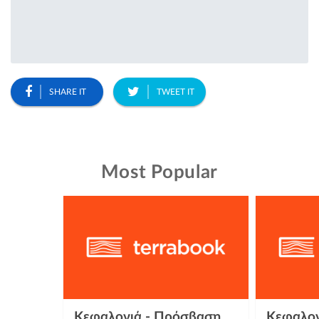
SHARE IT
TWEET IT
Most Popular
Κεφαλονιά - Πρόσβαση
Κεφαλον