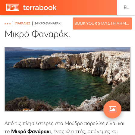
EL
|
|
BOOK YOUR STAY ΣΤΗ ΛΉΜΝΟ
ΠΑΡΑΛΊΕΣ
ΜΙΚΡΌ ΦΑΝΑΡΆΚΙ
Μικρό Φαναράκι
Από τις πλησιέστερες στο
Μούδρο
παραλίες είναι και
το
Μικρό Φανάρακι
, ένας κλειστός, απάνεμος και