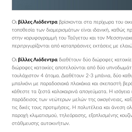
Οι
βίλλες Λιόδεντρα
βρίσκονται στα περίχωρα του οι
τοποθεσία των διαμερισμάτων είναι ιδανική, καθώς π
στην κορυφογραμμή του Ταΰγετου και τον Μεσσηνιακ
περιτριγυρίζονται από καταπράσινες εκτάσεις με ελαιώ
Οι
βίλλες
Λιόδεντρα
διαθέτουν δύο διώροφες κατοικίες
διώροφες κατοικίες αποτελούνται από δύο υπνοδωμάτι
τουλάχιστον 4 άτομα. Διαθέτουν 2-3 μπάνια, δύο καθι
μπαλκόνι με παραδοσιακά πλακάκια και σκεπαστή βερά
κάθεστε τα ζεστά καλοκαιρινά απογεύματα. Η ισόγεια κ
παράδεισος των νεώτερων μελών της οικογένειας, κα
τις δικές τους προτιμήσεις. Η πολυτέλεια και άνεση 
παροχή κλιματισμού, τηλεόρασης, εξοπλισμένης κουζί
στάθμευσης αυτοκινήτων.