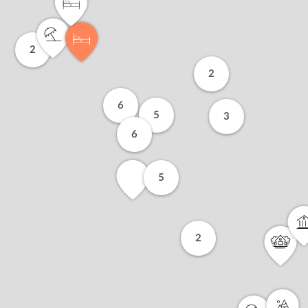
2
2
6
5
3
6
5
2