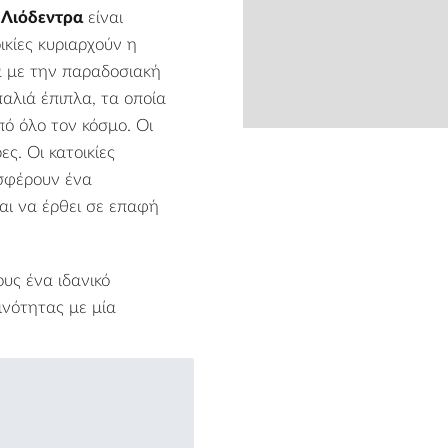
Λιόδεντρα
είναι
ικίες κυριαρχούν η
α με την παραδοσιακή
παλιά έπιπλα, τα οποία
πό όλο τον κόσμο. Οι
ς. Οι κατοικίες
from
οσφέρουν ένα
αι να έρθει σε επαφή
υς ένα ιδανικό
νότητας με μία