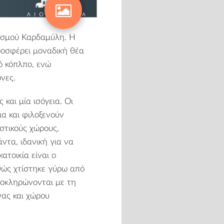
κισμού Καρδαμύλη. Η
ροσφέρει μοναδική θέα
ό κόπλπο, ενώ
νες.
 και μία ισόγεια. Οι
α και φιλοξενούν
στικούς χώρους,
ντα, ιδανική για να
ατοικία είναι ο
θώς χτίστηκε γύρω από
ολοκληρώνονται με τη
νας και χώρου