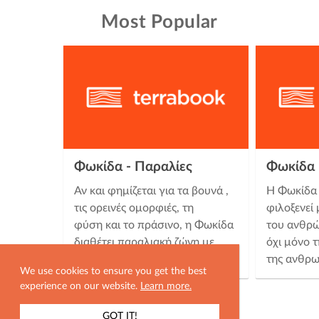
Most Popular
Φωκίδα - Παραλίες
Φωκίδα 
Αν και φημίζεται για τα βουνά ,
Η Φωκίδα 
τις ορεινές ομορφιές, τη
φιλοξενεί 
φύση και το πράσινο, η Φωκίδα
του ανθρώ
διαθέτει παραλιακή ζώνη με
όχι μόνο 
πανέμορφες θάλασσες και …
της ανθρω
We use cookies to ensure you get the best
experience on our website.
Learn more.
GOT IT!