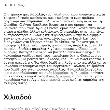
απαιτήσεις.
Οι περισσότερες
παραλίες
του
Γαλαξιδίου
είναι ανοργάνωτες, με
το φυσικό τοπίο απείραχτο, όμως υπάρχει κι ένας αριθμός
οργανωμένων
παραλιών
πολύ κοντά στην ναυτική πολιτεία της
Φωκίδας. Ο Άγιος Βασίλειος θεωρείται η πιο όμορφη και
βρίσκεται πριν τους Άγιους Πάντες, όμως πολύ κοντά στην πόλη
υπάρχει πλήθος άλλων κολπίσκων. Οι
παραλίες
στην
Ιτέα
είναι
οι περισσότερες αμμώδεις και συγκεντρώνουν την πλειοψηφία
των επισκεπτών. Είναι οργανωμένες και στα beach bar τους
διοργανώνονται ξέφρενα πάρτι! Το Μαϊάμι, το Τροκαντερό, ο
Προφήτης Ηλίας είναι μερικές μόνο από τις
παραλίες
αυτές. Η
Δεσφίνα
διαθέτει
παραλίες
λιγότερο κοσμικές, εξίσου όμως
όμορφες. Καταγάλανα νερά και βότσαλα στην πλειοψηφία. Τα
καλοκαίρια γεμίζουν από τους παραθεριστές της Φωκίδας που
αποζητούν μια βουτιά στη θάλασσα, κολύμπι και ηλιοθεραπεία. Η
δυτική πλευρά της Φωκίδας διαθέτει πλούσιες ακτές, αλλά και το
μοναδικό κατοικημένο νησί του Κορινθιακού κόλπου, τα Τριζόνια,
που διαθέτουν εντυπωσιακές
παραλίες
. Η
παραλία
Σεργούλας
και ο παραθαλάσσιος οικισμός
Μαραθιάς
η
Γλυφάδα
, απέναντι
από το νησί, ο παραλιακός
Άγιος Νικόλαος
, από όπου φεύγουν
καραβάκια για το Αίγιο, είναι μερικές μόνο από τις
παραλίες
της
πλευράς αυτής.
Χιλιαδού
Η παραλία Χιλιαδού της Φωκίδας είναι