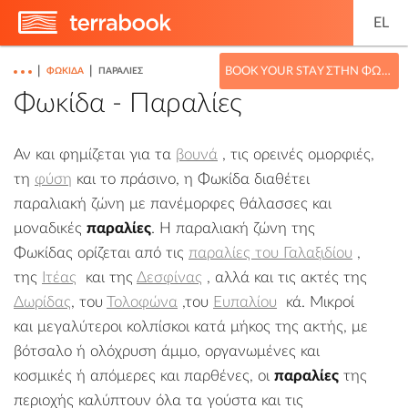
EL
|
|
BOOK YOUR STAY ΣΤΗΝ ΦΩΚΊΔΑ
ΦΩΚΊΔΑ
ΠΑΡΑΛΊΕΣ
Φωκίδα - Παραλίες
Αν και φημίζεται για τα
βουνά
, τις ορεινές ομορφιές,
τη
φύση
και το πράσινο, η Φωκίδα διαθέτει
παραλιακή ζώνη με πανέμορφες θάλασσες και
μοναδικές
παραλίες
. Η παραλιακή ζώνη της
Φωκίδας ορίζεται από τις
παραλίες του Γαλαξιδίου
,
της
Ιτέας
και της
Δεσφίνας
, αλλά και τις ακτές της
Δωρίδας
, του
Τολοφώνα
,του
Ευπαλίου
κά. Μικροί
και μεγαλύτεροι κολπίσκοι κατά μήκος της ακτής, με
βότσαλο ή ολόχρυση άμμο, οργανωμένες και
κοσμικές ή απόμερες και παρθένες, οι
παραλίες
της
περιοχής καλύπτουν όλα τα γούστα και τις