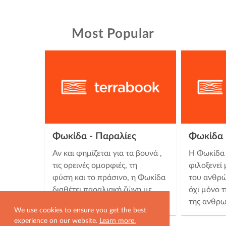
Most Popular
Φωκίδα - Παραλίες
Φωκίδα 
Αν και φημίζεται για τα βουνά ,
Η Φωκίδα 
τις ορεινές ομορφιές, τη
φιλοξενεί 
φύση και το πράσινο, η Φωκίδα
του ανθρώ
διαθέτει παραλιακή ζώνη με
όχι μόνο 
πανέμορφες θάλασσες και …
της ανθρω
We use cookies to ensure you get the best
experience on our website.
Learn more.