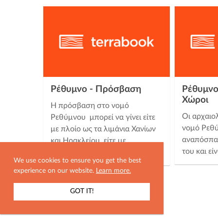
Ρέθυμνο - Πρόσβαση
Ρέθυμνο
Χώροι
Η πρόσβαση στο νομό
Οι αρχαιο
Ρεθύμνου μπορεί να γίνει είτε
νομό Ρεθ
με πλοίο ως τα λιμάνια Χανίων
αναπόσπασ
και Ηρακλείου, είτε με
του και εί
αεροπλάνο, στα αντίστοιχα …
We use cookies to ensure you get the best
experience on our website.
Learn more.
GOT IT!
ΕΜΦΑΝΙΣΗ ΧΑΡΤΗ