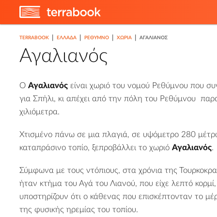
|
|
|
|
TERRABOOK
ΕΛΛΑΔΑ
ΡΈΘΥΜΝΟ
ΧΩΡΙΆ
ΑΓΑΛΙΑΝΌΣ
Αγαλιανός
Ο
Αγαλιανός
είναι χωριό του
νομού Ρεθύμνου
που συ
για
Σπήλι
, κι απέχει από την πόλη του
Ρεθύμνου
παρα
χιλιόμετρα.
Χτισμένο πάνω σε μια πλαγιά, σε υψόμετρο 280 μέτρ
καταπράσινο τοπίο, ξεπροβάλλει το χωριό
Αγαλιανός
.
Σύμφωνα με τους ντόπιους, στα χρόνια της Τουρκοκρα
ήταν κτήμα του Αγά του Λιανού, που είχε λεπτό κορμί,
υποστηρίζουν ότι ο κάθενας που επισκέπτονταν το μέ
της φυσικής ηρεμίας του τοπίου.