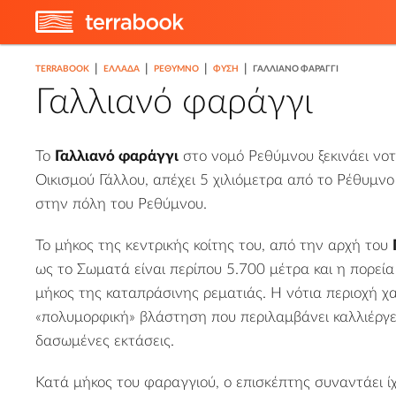
|
|
|
|
TERRABOOK
ΕΛΛΑΔΑ
ΡΈΘΥΜΝΟ
ΦΎΣΗ
ΓΑΛΛΙΑΝΌ ΦΑΡΆΓΓΙ
Γαλλιανό φαράγγι
Το
Γαλλιανό φαράγγι
στο
νομό Ρεθύμνου
ξεκινάει νο
Οικισμού Γάλλου
, απέχει 5 χιλιόμετρα από το
Ρέθυμνο
στην πόλη του Ρεθύμνου.
Το μήκος της κεντρικής κοίτης του, από την αρχή του
ως το Σωματά είναι περίπου 5.700 μέτρα και η πορεία
μήκος της καταπράσινης ρεματιάς. Η νότια περιοχή χ
«πολυμορφική» βλάστηση που περιλαμβάνει καλλιέργει
δασωμένες εκτάσεις.
Κατά μήκος του φαραγγιού, ο επισκέπτης συναντάει ί