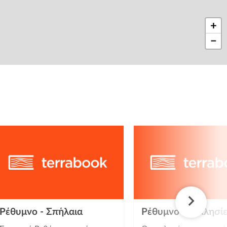
+
−
Ρέθυμνο - Σπήλαια
Ρέθυμνο - Εκκλησί