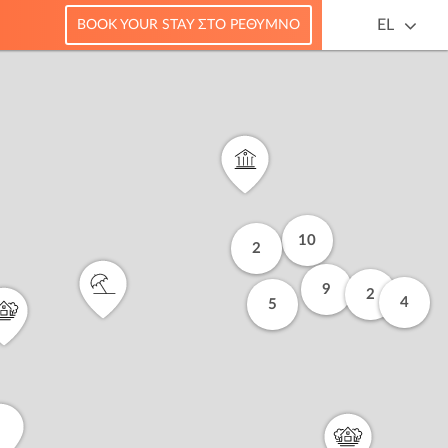
EL
BOOK YOUR STAY ΣΤΟ ΡΈΘΥΜΝΟ
10
2
9
2
4
5