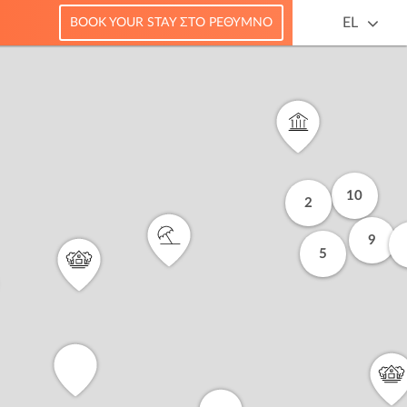
EL
BOOK YOUR STAY ΣΤΟ ΡΈΘΥΜΝΟ
10
2
9
5