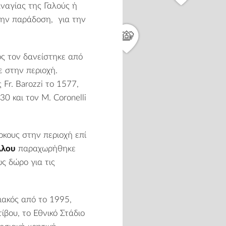
αναγίας της Γαλούς ή
την παράδοση, για την
μός τον δανείστηκε από
ε στην περιοχή.
Fr. Barozzi το 1577,
0 και τον M. Coronelli
ρκους στην περιοχή επί
λλου
παραχωρήθηκε
ς δώρο για τις
ιακός από το 1995,
βου, το Εθνικό Στάδιο