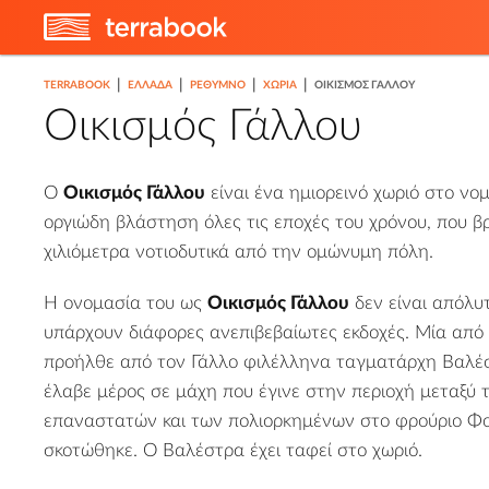
|
|
|
|
TERRABOOK
ΕΛΛΑΔΑ
ΡΈΘΥΜΝΟ
ΧΩΡΙΆ
ΟΙΚΙΣΜΌΣ ΓΆΛΛΟΥ
Οικισμός Γάλλου
Ο
O
ικισμός Γάλλου
είναι ένα ημιορεινό χωριό στο
νομ
οργιώδη βλάστηση όλες τις εποχές του χρόνου, που βρ
χιλιόμετρα νοτιοδυτικά από την
ομώνυμη πόλη
.
Η ονομασία του ως
Οικισμός Γάλλου
δεν είναι απόλυ
υπάρχουν διάφορες ανεπιβεβαίωτες εκδοχές. Μία από 
προήλθε από τον Γάλλο φιλέλληνα ταγματάρχη Βαλέσ
έλαβε μέρος σε μάχη που έγινε στην περιοχή μεταξύ
επαναστατών και των πολιορκημένων στο
φρούριο Φ
σκοτώθηκε. Ο Βαλέστρα έχει ταφεί στο χωριό.