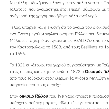
Μία άλλη εκδοχή κάνει λόγο για τον παλιό ναό της Π
Γαλατούς, που ονομάστηκε έτσι επειδή, σύμφωνα με 
ανέγερσή της χρησιμοποιήθηκε γάλα αντί νερό.
Τέλος, υπάρχει και η εκδοχή ότι το όνομά του ο οικισ
ένα Ενετό μεγαλοτσιφλικά ονόματι Γάλλος που διέμεν
Μάλιστα, το χωριό αναφέρεται ως «GALLOY» από τους 
τον Καστροφύλακα το 1583, από τους Basilikata το 163
το 1696.
Το 1821 οι κάτοικοι του χωριού συγκρούστηκαν με Τού
τρεις ημέρες και νίκησαν, ενώ το 1872 ο
Οικισμός Γά
από τους Τούρκους στον διερμηνέα Ανδρέα Μηλιώτη ω
υπηρεσίες που τους παρείχε.
Στον
οικισμό Γάλλου
που έχει χαρακτηριστεί παραδοσ
υπάρχουν σούπερ μάρκετ, αθλητικές εγκαταστάσεις στί