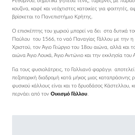
Ρεθύμνου, δημοτικά γήπεδα τένις, ταβέρνες με παραδ
κουζίνα, καφέ και νεόχτιστες κατοικίες για φοιτητές,
βρίσκεται το Πανεπιστήμιο Κρήτης.
Ο επισκέπτης του χωριού μπορεί να δει στα δυτικά το
Παύλου
του 1566,
το ναό Παναγίας Γάλλου με την η
Χριστού, τον Άγιο Γεώργιο του 18ου αιώνα, αλλά και 
αιώνα Άγιο Λουκά, Άγιο Αντώνιο και την εκκλησία του
Για τους φυσιολάτρεις, το
Γαλλιανό φαράγγι
αποτελεί 
πεζοπορική διαδρομή κατά μήκος μιας καταπράσινης ρε
φυσικού κάλλους είναι και το
δρυοδάσος Κάστελλου
, 
περνάει από τον
Οικισμό Γάλλου
.