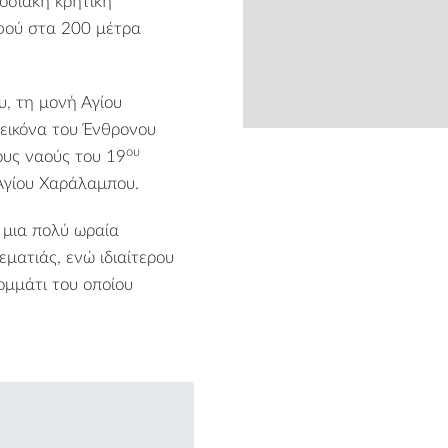
οσιακή κρητική
 αφού στα 200 μέτρα
υ, τη
μονή Αγίου
 εικόνα του Ένθρονου
ου
τους ναούς του 19
from
 Αγίου Χαράλαμπου.
μια πολύ ωραία
ματιάς, ενώ ιδιαίτερου
κομμάτι του οποίου