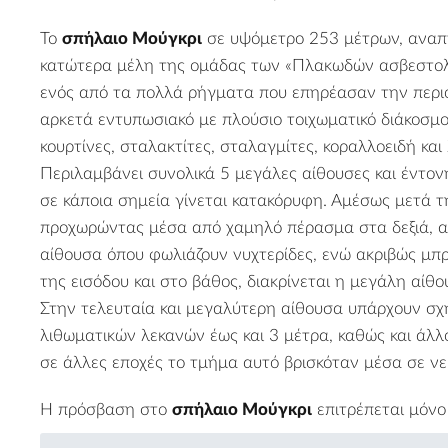
Το
σπήλαιο Μούγκρι
σε υψόμετρο 253 μέτρων, αναπ
κατώτερα μέλη της ομάδας των «Πλακωδών ασβεστολ
ενός από τα πολλά ρήγματα που επηρέασαν την περιοχ
αρκετά εντυπωσιακό με πλούσιο τοιχωματικό διάκοσμο
κουρτίνες, σταλακτίτες, σταλαγμίτες, κοραλλοειδή και 
Περιλαμβάνει συνολικά 5 μεγάλες αίθουσες και έντον
σε κάποια σημεία γίνεται κατακόρυφη. Αμέσως μετά τ
προχωρώντας μέσα από χαμηλό πέρασμα στα δεξιά, αν
αίθουσα όπου φωλιάζουν νυχτερίδες, ενώ ακριβώς μπ
της εισόδου και στο βάθος, διακρίνεται η μεγάλη αίθ
Στην τελευταία και μεγαλύτερη αίθουσα υπάρχουν σ
λιθωματικών λεκανών έως και 3 μέτρα, καθώς και άλλ
σε άλλες εποχές το τμήμα αυτό βρισκόταν μέσα σε νε
Η πρόσβαση στο
σπήλαιο Μούγκρι
επιτρέπεται μόνο 