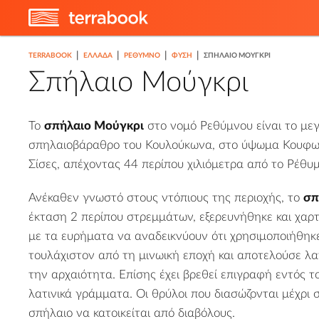
|
|
|
|
TERRABOOK
ΕΛΛΑΔΑ
ΡΈΘΥΜΝΟ
ΦΎΣΗ
ΣΠΉΛΑΙΟ ΜΟΎΓΚΡΙ
Σπήλαιο Μούγκρι
Το
σπήλαιο Μούγκρι
στο
νομό Ρεθύμνου
είναι το με
σπηλαιοβάραθρο του Κουλούκωνα, στο ύψωμα Κουφωτ
Σίσες
, απέχοντας 44 περίπου χιλιόμετρα από το
Ρέθυ
2
Ανέκαθεν γνωστό στους ντόπιους της περιοχής, το
σπ
έκταση 2 περίπου στρεμμάτων, εξερευνήθηκε και χαρ
με τα ευρήματα να αναδεικνύουν ότι χρησιμοποιήθη
τουλάχιστον από τη μινωική εποχή και αποτελούσε λα
την αρχαιότητα. Επίσης έχει βρεθεί επιγραφή εντός τ
λατινικά γράμματα. Οι θρύλοι που διασώζονται μέχρι
σπήλαιο να κατοικείται από διαβόλους.