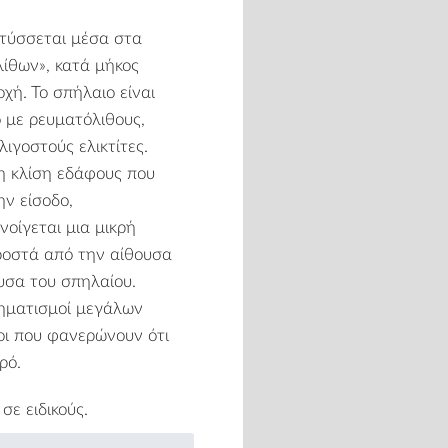
τύσσεται μέσα στα
ίθων», κατά μήκος
ή. Το σπήλαιο είναι
 με ρευματόλιθους,
λιγοστούς ελικτίτες.
η κλίση εδάφους που
ην είσοδο,
οίγεται μια μικρή
ροστά από την αίθουσα
ουσα του σπηλαίου.
χηματισμοί μεγάλων
οι που φανερώνουν ότι
ρό.
σε ειδικούς.