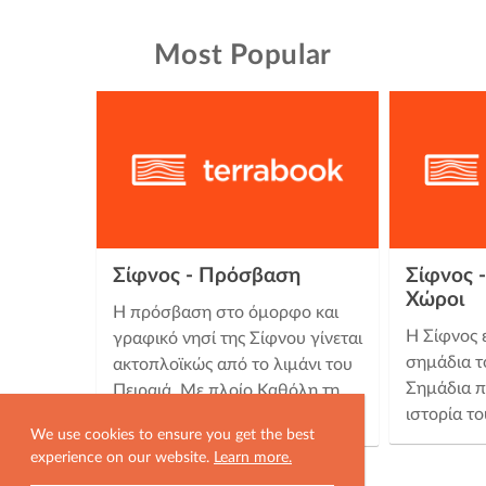
Most Popular
Σίφνος - Πρόσβαση
Σίφνος -
Χώροι
Η πρόσβαση στο όμορφο και
Η Σίφνος 
γραφικό νησί της Σίφνου γίνεται
σημάδια τ
ακτοπλοϊκώς από το λιμάνι του
Σημάδια π
Πειραιά. Με πλοίο Καθόλη τη
ιστορία τ
διάρκεια του χρόνου …
We use cookies to ensure you get the best
experience on our website.
Learn more.