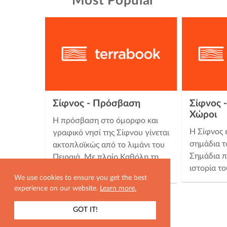
Most Popular
Σίφνος - Πρόσβαση
Σίφνος -
Χώροι
Η πρόσβαση στο όμορφο και
Η Σίφνος 
γραφικό νησί της Σίφνου γίνεται
σημάδια τ
ακτοπλοϊκώς από το λιμάνι του
Σημάδια π
Πειραιά. Με πλοίο Καθόλη τη
ιστορία τ
διάρκεια του χρόνου …
We use cookies to ensure you get the best
experience on our website.
Learn more.
GOT IT!
ΕΜΦΑΝΙΣΗ ΧΑΡΤΗ