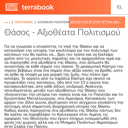
EL
|
|
BOOK YOUR STAY ΣΤΗΝ ΘΆΣΟ
ΠΟΛΙΤΙΣΜΌΣ
ΑΞΙΟΘΈΑΤΑ ΠΟΛΙΤΙΣΜΟΎ
Θάσος - Αξιοθέατα Πολιτισμού
Για να γνωρίσει ο επισκέπτης το νησί της Θάσου και να
κατανοήσει την ιστορία, την κουλτούρα και τον πολιτισμό των
κατοίκων του θα πρέπει να… βρει τον τρόπο και να ξεκλέψει
χρόνο από τις μαγευτικές παραλίες και τα σμαραγδένια νερά και
να περιηγηθεί στα αξιοθέατα της Θάσου, που άλλωστε θα
συναντήσει σε κάθε σημείο του νησιού. Το μεσαιωνικό Κάστρο του
νησιού βεβαίως είναι ένα σημείο που αξίζει κανείς να βρεθεί, ώστε
να έρθει σε επαφή με μια μορφή της ζωής, που πλέον έχει
εκλείψει. Το αόρατο από τα παράλια Κάστρο είχε σκοπό να
προφυλάξει τους κατοίκους, ήδη από τον 13 ο αιώνα που
κατασκευάστηκε, από κάθε είδους επιδρομή. Ανάλογης
σπουδαιότητας μεταξύ των αξιοθέατων της Θάσου που
«διηγούνται» την ιστορία του νησιού είναι και το Παλατάκι και το
Εργοστάσιο Μεταλλουργίας, στα Λιμενάρια. Κατασκευές των
αρχών του 20ού αιώνα, εξιστορούν στον σύγχρονο επισκέπτη την
σύντομη, αλλά σημαντική, βιομηχανική ιστορία της Θάσου.
Καθώς κανείς περιηγείται στα αξιοθέατα της Θάσου πάντως δεν
θα πρέπει να παραβλέψει το Καλογερικό στον Λιμένα, τις
ομορφιές του Θεολόγου που έχουν πλήρως ενσωματωθεί στη
φύση του χωριού, αλλά και το Μνημείο Πεσόντων Αεροπόρων
στην Σκάλα του Πρίνου.