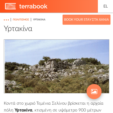
EL
|
|
BOOK YOUR STAY ΣΤΑ ΧΑΝΙΆ
ΠΟΛΙΤΙΣΜΌΣ
ΥΡΤΑΚΊΝΑ
Υρτακίνα
Κοντά στο χωριό
Τεμένια
Σελίνου βρίσκεται η αρχαία
πόλη
Υρτακίνα
, κτισμένη σε υψόμετρο 900 μέτρων