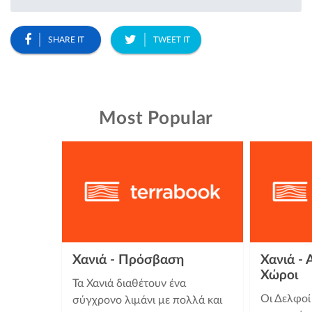
SHARE IT
TWEET IT
Most Popular
Χανιά - Πρόσβαση
Χανιά - 
Χώροι
Τα Χανιά διαθέτουν ένα
Οι Δελφοί 
σύγχρονο λιμάνι με πολλά και