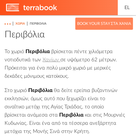
EL
|
|
BOOK YOUR STAY ΣΤΑ ΧΑΝΙΆ
ΧΩΡΙΆ
ΠΕΡΙΒΌΛΙΑ
Περιβόλια
Το χωριό
Περιβόλια
βρίσκεται πέντε χιλιόμετρα
νοτιοδυτικά των
Χανίων
σε υψόμετρο 62 μέτρων.
Πρόκειται για ένα πολύ μικρό χωριό με μερικές
δεκάδες μόνιμους κατοίκους.
Στο χωριό
Περιβόλια
θα δείτε ερείπια βυζαντινών
εκκλησιών, όμως αυτό που ξεχωρίζει είναι το
σιναΐτικο μετόχι της Αγίας Τριάδας, το οποίο
βρίσκεται ανάμεσα στα
Περιβόλια
και στις
Μουρνιές
Κυδωνίας
. Είναι ένα από τα τέσσερα ανεξάρτητα
μετόχια της Μονής Σινά
στην Κρήτη.