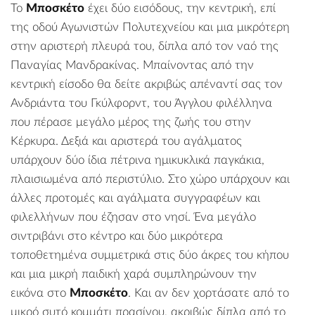
Το
Μποσκέτο
έχει δύο εισόδους, την κεντρική, επί
της οδού Αγωνιστών Πολυτεχνείου και μια μικρότερη
στην αριστερή πλευρά του, δίπλα από τον ναό της
Παναγίας Μανδρακίνας
. Μπαίνοντας από την
κεντρική είσοδο θα δείτε ακριβώς απέναντί σας τον
Ανδριάντα του Γκύλφορντ
, του Άγγλου φιλέλληνα
που πέρασε μεγάλο μέρος της ζωής του στην
Κέρκυρα. Δεξιά και αριστερά του αγάλματος
υπάρχουν δύο ίδια πέτρινα ημικυκλικά παγκάκια,
πλαισιωμένα από περιστύλιο. Στο χώρο υπάρχουν και
άλλες προτομές και αγάλματα συγγραφέων και
φιλελλήνων που έζησαν στο νησί. Ένα μεγάλο
σιντριβάνι στο κέντρο και δύο μικρότερα
τοποθετημένα συμμετρικά στις δύο άκρες του κήπου
και μια μικρή παιδική χαρά συμπληρώνουν την
εικόνα στο
Μποσκέτο
. Και αν δεν χορτάσατε από το
μικρό συτό κομμάτι πρασίνου, ακριβώς δίπλα από το