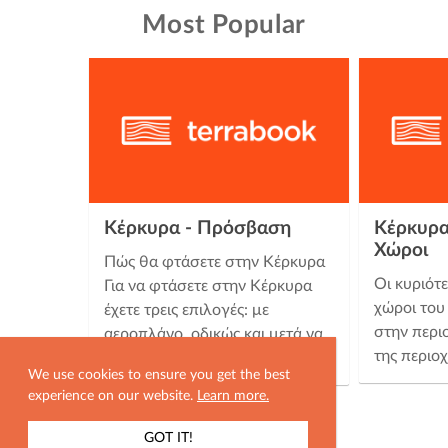
Most Popular
Κέρκυρα - Πρόσβαση
Κέρκυρα
Χώροι
Πώς θα φτάσετε στην Κέρκυρα
Οι κυριότ
Για να φτάσετε στην Κέρκυρα
χώροι του
έχετε τρεις επιλογές: με
στην περι
αεροπλάνο, οδικώς και μετά να
της περιο
πάρετε πλοίο από …
We use cookies to ensure you get the best
experience on our website.
Learn more.
GOT IT!