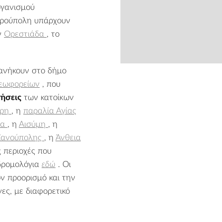
ργανισμού
δρούπολη υπάρχουν
ν
Ορεστιάδα
, το
 ανήκουν στο δήμο
from
λεωφορείων
, που
νήσεις
των κατοίκων
κρη
, η
παραλία Αγίας
λα
, η
Αισύμη
, η
ϊανούπολης
, η
Άνθεια
ς περιοχές που
 δρομολόγια
εδώ
. Οι
ν προορισμό και την
ες, με διαφορετικό