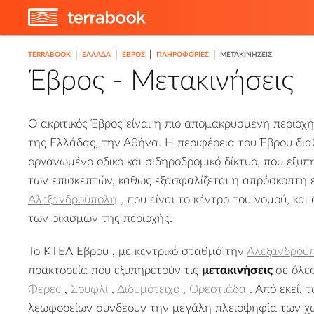
|
|
|
|
TERRABOOK
ΕΛΛΑΔΑ
ΈΒΡΟΣ
ΠΛΗΡΟΦΟΡΊΕΣ
ΜΕΤΑΚΙΝΉΣΕΙΣ
Έβρος - Μετακινήσεις
Ο ακριτικός Έβρος είναι η πιο απομακρυσμένη περιο
της Ελλάδας, την Αθήνα. Η περιφέρεια του Έβρου δια
οργανωμένο οδικό και σιδηροδρομικό δίκτυο, που εξυπ
των επισκεπτών, καθώς εξασφαλίζεται η απρόσκοπτη ε
Αλεξανδρούπολη
, που είναι το κέντρο του νομού, κα
των οικισμών της περιοχής.
Το ΚΤΕΛ Έβρου , με κεντρικό σταθμό την
Αλεξανδρού
πρακτορεία που εξυπηρετούν τις
μετακινήσεις
σε όλες
Φέρες
,
Σουφλί
,
Διδυμότειχο
,
Ορεστιάδα
. Από εκεί,
λεωφορείων συνδέουν την μεγάλη πλειοψηφία των χωρ