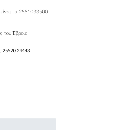
ί είναι τα 2551033500
ς του Έβρου:
, 25520 24443