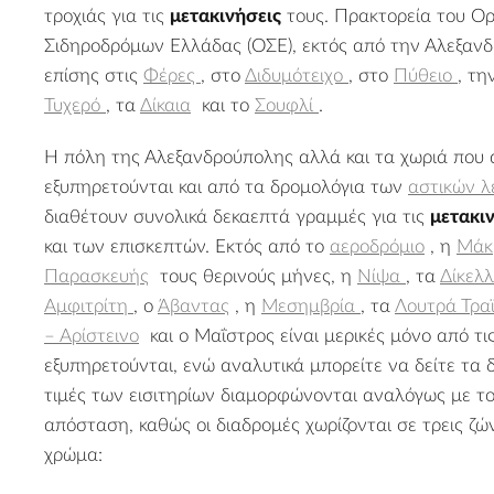
τροχιάς για τις
μετακινήσεις
τους. Πρακτορεία του Ο
Σιδηροδρόμων Ελλάδας (ΟΣΕ), εκτός από την Αλεξαν
επίσης στις
Φέρες
, στο
Διδυμότειχο
, στο
Πύθειο
, τη
Τυχερό
, τα
Δίκαια
και το
Σουφλί
.
Η πόλη της Αλεξανδρούπολης αλλά και τα χωριά που
εξυπηρετούνται και από τα δρομολόγια των
αστικών 
διαθέτουν συνολικά δεκαεπτά γραμμές για τις
μετακι
και των επισκεπτών. Εκτός από το
αεροδρόμιο
, η
Μά
Παρασκευής
τους θερινούς μήνες, η
Νίψα
, τα
Δίκελ
Αμφιτρίτη
, ο
Άβαντας
, η
Μεσημβρία
, τα
Λουτρά Τρα
– Αρίστεινο
και ο Μαΐστρος είναι μερικές μόνο από τι
εξυπηρετούνται, ενώ αναλυτικά μπορείτε να δείτε τα
τιμές των εισιτηρίων διαμορφώνονται αναλόγως με το
απόσταση, καθώς οι διαδρομές χωρίζονται σε τρεις ζών
χρώμα: