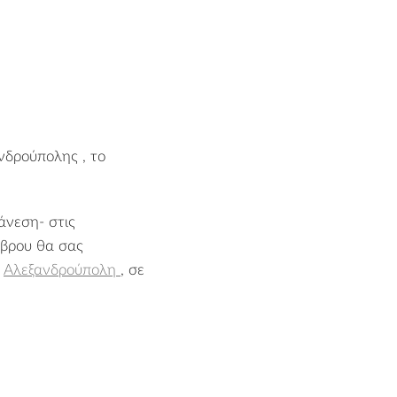
νδρούπολης , το
άνεση- στις
Έβρου θα σας
ν
Αλεξανδρούπολη
, σε