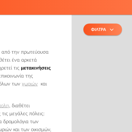
ΦΙΛΤΡΑ
χή από την πρωτεύουσα
θέτει ένα αρκετά
ηρετεί τις
μετακινήσεις
πικοινωνία της
ι όλων των
χωριών
και
πολη
, διαθέτει
 τις μεγάλες πόλεις:
 τα δρομολόγια των
ιών και των οικισμών,