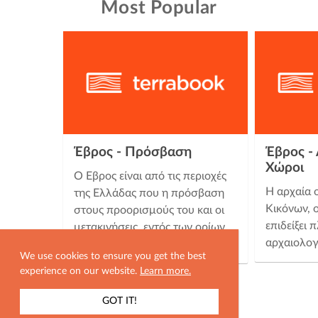
Most Popular
Έβρος - Πρόσβαση
Έβρος - 
Χώροι
Ο Έβρος είναι από τις περιοχές
Η αρχαία 
της Ελλάδας που η πρόσβαση
Κικόνων, ο
στους προορισμούς του και οι
επιδείξει
μετακινήσεις εντός των ορίων
αρχαιολο
του μπορούν να γίνουν με …
We use cookies to ensure you get the best
experience on our website.
Learn more.
GOT IT!
ΕΜΦΑΝΙΣΗ ΧΑΡΤΗ