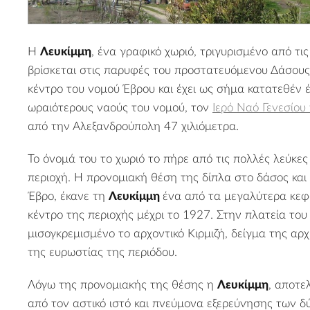
Η
Λευκίμμη
, ένα γραφικό χωριό, τριγυρισμένο από τι
βρίσκεται στις παρυφές του προστατευόμενου
Δάσους
κέντρο του νομού Έβρου και έχει ως σήμα κατατεθέν 
ωραιότερους ναούς του νομού, τον
Ιερό Ναό Γενεσίου
από την
Αλεξανδρούπολη
47 χιλιόμετρα.
Το όνομά του το χωριό το πήρε από τις πολλές λεύκε
περιοχή. Η προνομιακή θέση της δίπλα στο δάσος και
Έβρο
, έκανε τη
Λευκίμμη
ένα από τα μεγαλύτερα κεφ
κέντρο της περιοχής μέχρι το 1927. Στην πλατεία του
μισογκρεμισμένο το αρχοντικό Κιρμιζή, δείγμα της αρχ
της ευρωστίας της περιόδου.
Λόγω της προνομιακής της θέσης η
Λευκίμμη
, αποτε
από τον αστικό ιστό και πνεύμονα εξερεύνησης των δύ