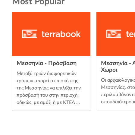
Most Popular
2
Μεσσηνία - Πρόσβαση
Μεσσηνία - 
Χώροι
Μεταξύ τριών διαφορετικών
Οι αρχαιολογικο
τρόπων μπορεί ο επισκέπτης
Μεσσηνίας, στο
της Μεσσηνίας να επιλέξει την
2
περιλαμβάνοντα
πρόσβασή του στην περιοχή:
4
σπουδαιότερους
οδικώς, με αμάξι ή με ΚΤΕΛ …
3