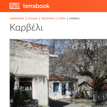
|
|
|
|
TERRABOOK
ΕΛΛΑΔΑ
ΜΕΣΣΗΝΊΑ
ΧΩΡΙΆ
ΚΑΡΒΈΛΙ
Καρβέλι