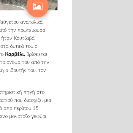
 Ταϋγέτου ανατολικά
 από την πρωτεύουσα
υ ήταν Κουτζαβά
 στα δυτικά του ο
 το
Καρβέλι,
βρίσκεται
 το όνομά του από την
 ο ιδρυτής του, τον
κτηριστική πηγή στο
τιού που διασχίζει μια
ά από περίπου 15
ινο μονότοξο γεφύρι,
.