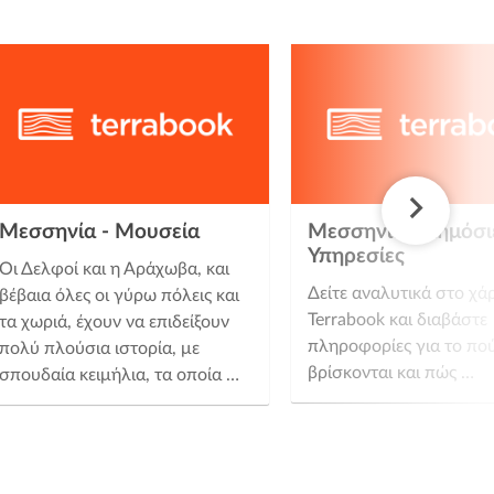
Μεσσηνία - Μουσεία
Μεσσηνία - Δημόσι
Υπηρεσίες
Οι Δελφοί και η Αράχωβα, και
Δείτε αναλυτικά στο χά
βέβαια όλες οι γύρω πόλεις και
Terrabook και διαβάστε
τα χωριά, έχουν να επιδείξουν
πληροφορίες για το πο
πολύ πλούσια ιστορία, με
βρίσκονται και πώς …
σπουδαία κειμήλια, τα οποία …