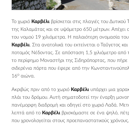
Το χωριό
Καρβέλι
βρίσκεται στις πλαγιές του Δυτικού
της
Καλαμάτας
και σε υψόμετρο 650 μέτρων. Απέχει
του νομού 19 χιλιόμετρα. Η παλαιότερη ονομασία το
Καρβέλι
. Στα ανατολικά του εκτείνεται ο Ταΰγετος και
ποταμός Νέδοντας
. Σε απόσταση 1,5 χιλιόμετρο από
το περίφημο
Μοναστήρι της Σιδηρόπορτας
, που πήρε
σιδερένια πόρτα που έφερε από την Κωνσταντινούπολη
ο
16
αιώνα.
Ακριβώς πριν από το χωριό
Καρβέλι
υπάρχει μια χαρα
πλάι του δρόμου. Αυτή σηματοδοτεί την έναρξη μονοπα
πανέμορφη διαδρομή και οδηγεί στο χωριό
Λαδά
. Μετ
λεπτά από το
Καρβέλι
βρισκόμαστε σε ένα ψηλό, πέτρ
που χρονολογείται στους προεπαναστατικούς χρόνους