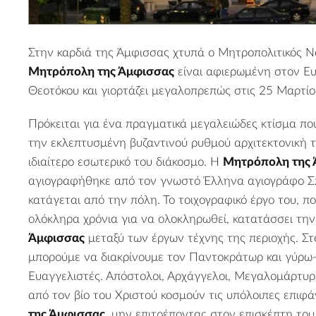
Στην καρδιά της
Άμφισσας
χτυπά ο Μητροπολιτικός Ν
Μητρόπολη της Άμφισσας
είναι αφιερωμένη στον Ε
Θεοτόκου και γιορτάζει μεγαλοπρεπώς στις 25 Μαρτίο
Πρόκειται για ένα πραγματικά μεγαλειώδες κτίσμα που
την εκλεπτυσμένη βυζαντινού ρυθμού αρχιτεκτονική το
ιδιαίτερο εσωτερικό του διάκοσμο. Η
Μητρόπολη της 
αγιογραφήθηκε από τον γνωστό Έλληνα αγιογράφο Σ
κατάγεται από την πόλη. Το τοιχογραφικό έργο του, π
ολόκληρα χρόνια για να ολοκληρωθεί, κατατάσσει τη
Άμφισσας
μεταξύ των έργων τέχνης της περιοχής. Στ
μπορούμε να διακρίνουμε τον Παντοκράτωρ και γύρω
Ευαγγελιστές. Απόστολοι, Αρχάγγελοι, Μεγαλομάρτυρες
από τον βίο του Χριστού κοσμούν τις υπόλοιπες επιφά
της Άμφισσας
, μην επιτρέποντας στον επισκέπτη του