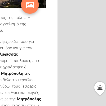
αός της πόλης. Η
υαγγελισμό της
υ.
 ξεχωρίζει τόσο για
υ όσο και για τον
Άμφισσας
πύρο Παπαλουκά, που
ου χρειάστηκε 6
ν
Μητρόπολη της
ο θόλο του τρούλου
-γύρω τους Τέσσερις
 και Άγιοι και σκηνές
νειες της
Μητρόπολης
 ναού να χάσει στιγμή