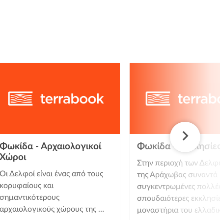
Φωκίδα - Αρχαιολογικοί
Φωκίδα - Εκκλησίε
Χώροι
Στην περιοχή των Δελφ
Οι Δελφοί είναι ένας από τους
της Αράχωβας συναντά 
κορυφαίους και
συγκεντρωμένες πολλές
σημαντικότερους
σπουδαιότερες εκκλησίε
αρχαιολογικούς χώρους της …
μοναστήρια του ελλαδι