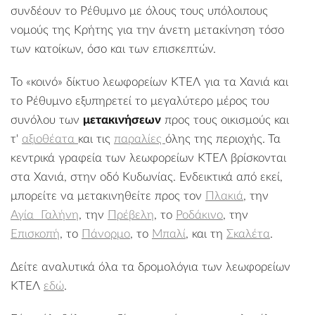
συνδέουν το Ρέθυμνο με όλους τους υπόλοιπους
νομούς της Κρήτης για την άνετη μετακίνηση τόσο
των κατοίκων, όσο και των επισκεπτών.
Το «κοινό» δίκτυο λεωφορείων ΚΤΕΛ για τα Χανιά και
το Ρέθυμνο εξυπηρετεί το μεγαλύτερο μέρος του
συνόλου των
μετακινήσεων
προς τους οικισμούς και
τ'
αξιοθέατα
και τις
παραλίες
όλης της περιοχής. Τα
κεντρικά γραφεία των λεωφορείων ΚΤΕΛ βρίσκονται
στα Χανιά, στην οδό Κυδωνίας. Ενδεικτικά από εκεί,
μπορείτε να μετακινηθείτε προς τον
Πλακιά
, την
Αγία Γαλήνη
, την
Πρέβελη
, το
Ροδάκινο
, την
Επισκοπή
, το
Πάνορμο
, το
Μπαλί
, και τη
Σκαλέτα
.
Δείτε αναλυτικά όλα τα δρομολόγια των λεωφορείων
ΚΤΕΛ
εδώ
.