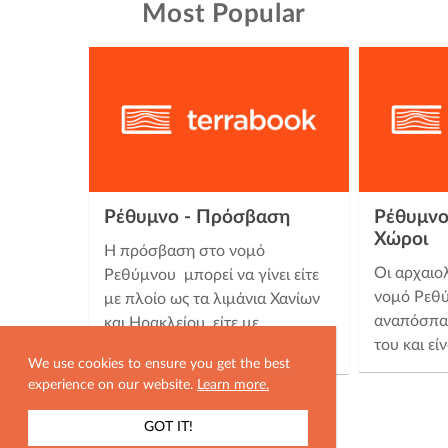
Most Popular
Ρέθυμνο - Πρόσβαση
Ρέθυμνο
Χώροι
Η πρόσβαση στο νομό
Οι αρχαιο
Ρεθύμνου μπορεί να γίνει είτε
νομό Ρεθ
με πλοίο ως τα λιμάνια Χανίων
αναπόσπασ
και Ηρακλείου, είτε με
του και εί
αεροπλάνο, στα αντίστοιχα …
We use cookies to ensure you get the best
experience on our website.
Learn more.
GOT IT!