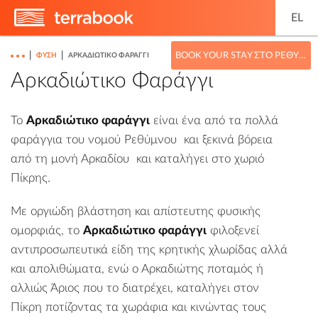
EL
|
|
BOOK YOUR STAY ΣΤΟ ΡΈΘΥΜΝΟ
ΦΎΣΗ
ΑΡΚΑΔΙΏΤΙΚΟ ΦΑΡΆΓΓΙ
Αρκαδιώτικο Φαράγγι
Το
Αρκαδιώτικο φαράγγι
είναι ένα από τα πολλά
φαράγγια του
νομού Ρεθύμνου
και ξεκινά βόρεια
από τη
μονή Αρκαδίου
και καταλήγει στο χωριό
Πίκρης
.
Με οργιώδη βλάστηση και απίστευτης φυσικής
ομορφιάς, το
Αρκαδιώτικο φαράγγι
φιλοξενεί
αντιπροσωπευτικά είδη της κρητικής χλωρίδας αλλά
και απολιθώματα, ενώ ο Αρκαδιώτης ποταμός ή
αλλιώς Άριος που το διατρέχει, καταλήγει στον
Πίκρη ποτίζοντας τα χωράφια και κινώντας τους