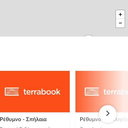
+
−
Ρέθυμνο - Σπήλαια
Ρέθυμνο - Εκκλησί