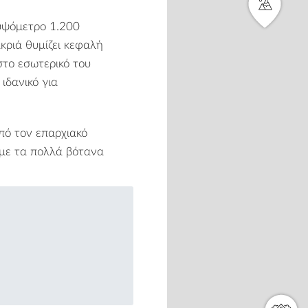
υψόμετρο 1.200
κριά θυμίζει κεφαλή
στο εσωτερικό του
ιδανικό για
από τον επαρχιακό
 με τα πολλά βότανα