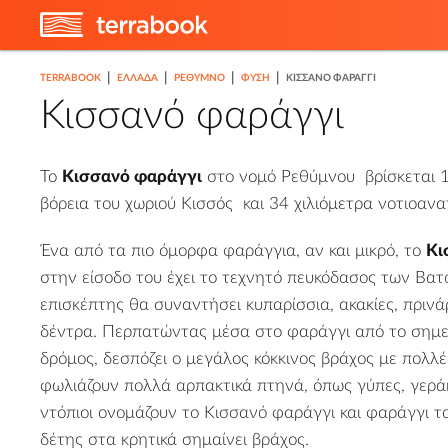
|
|
|
|
TERRABOOK
ΕΛΛΑΔΑ
ΡΈΘΥΜΝΟ
ΦΎΣΗ
ΚΙΣΣΑΝΌ ΦΑΡΆΓΓΙ
Κισσανό φαράγγι
Το
Κισσανό φαράγγι
στο
νομό Ρεθύμνου
βρίσκεται 1
βόρεια του χωριού
Κισσός
και 34 χιλιόμετρα νοτιοανα
Ένα από τα πιο όμορφα φαράγγια, αν και μικρό, το
Κι
στην είσοδο του έχει το τεχνητό πευκόδασος των Βατ
επισκέπτης θα συναντήσει κυπαρίσσια, ακακίες, πρινάρ
δέντρα. Περπατώντας μέσα στο φαράγγι από το σημεί
δρόμος, δεσπόζει ο μεγάλος κόκκινος βράχος με πολλές
φωλιάζουν πολλά αρπακτικά πτηνά, όπως γύπες, γεράκι
ντόπιοι ονομάζουν το Κισσανό φαράγγι και φαράγγι τ
δέτης στα κρητικά σημαίνει βράχος.