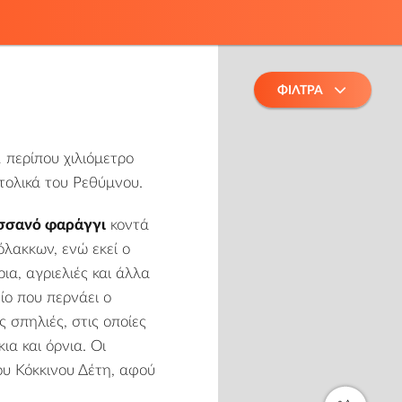
ΦΙΛΤΡΑ
 περίπου χιλιόμετρο
τολικά του
Ρεθύμνου
.
σσανό φαράγγι
κοντά
όλακκων, ενώ εκεί ο
ια, αγριελιές και άλλα
ο που περνάει ο
 σπηλιές, στις οποίες
α και όρνια. Οι
ου Κόκκινου Δέτη, αφού