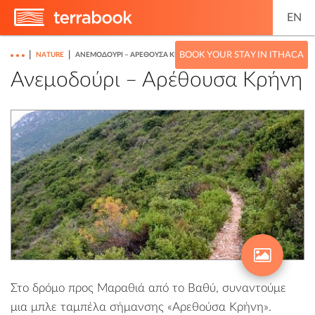
EN
|
|
BOOK YOUR STAY IN ITHACA
NATURE
ΑΝΕΜΟΔΟΎΡΙ – ΑΡΈΘΟΥΣΑ ΚΡΉΝΗ
Ανεμοδούρι – Αρέθουσα Κρήνη
Στο δρόμο προς
Μαραθιά
από το
Βαθύ
, συναντούμε
μια μπλε ταμπέλα σήμανσης «
Αρεθούσα Κρήνη
».